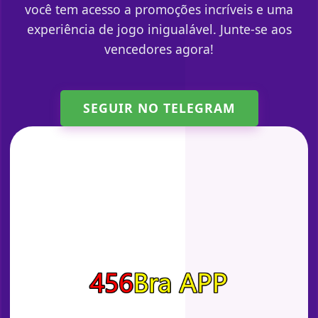
você tem acesso a promoções incríveis e uma
experiência de jogo inigualável. Junte-se aos
vencedores agora!
SEGUIR NO TELEGRAM