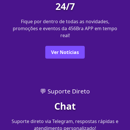
24/7
Fique por dentro de todas as novidades,
promoções e eventos da 456Bra APP em tempo
real!
Ver Notícias
💬 Suporte Direto
Chat
Suporte direto via Telegram, respostas rápidas e
atendimento personalizado!