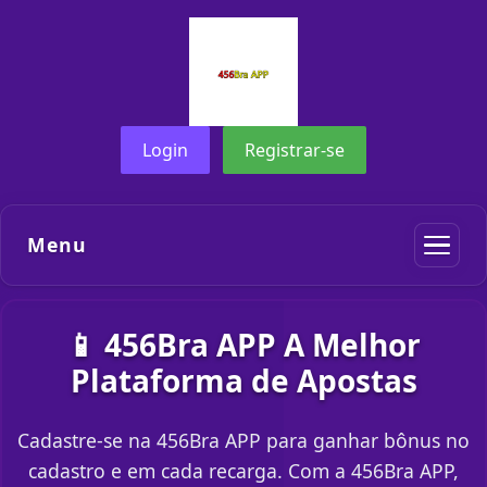
Login
Registrar-se
Menu
📱 456Bra APP A Melhor
Plataforma de Apostas
Cadastre-se na 456Bra APP para ganhar bônus no
cadastro e em cada recarga. Com a 456Bra APP,