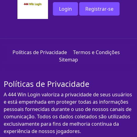
Login
Registrar-se
Políticas de Privacidade
Termos e Condições
Sitemap
Políticas de Privacidade
A 444 Win Login valoriza a privacidade de seus usuários
e está empenhada em proteger todas as informações
pessoais fornecidas durante o uso de nossos canais de
comunicação. Todos os dados coletados são utilizados
exclusivamente para fins de melhoria contínua da
experiência de nossos jogadores.