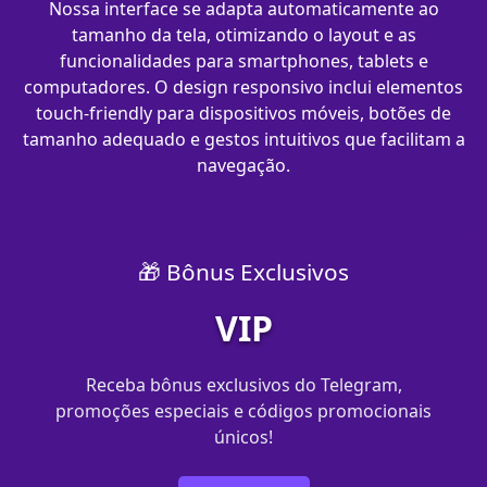
Nossa interface se adapta automaticamente ao
tamanho da tela, otimizando o layout e as
funcionalidades para smartphones, tablets e
computadores. O design responsivo inclui elementos
touch-friendly para dispositivos móveis, botões de
tamanho adequado e gestos intuitivos que facilitam a
navegação.
🎁 Bônus Exclusivos
VIP
Receba bônus exclusivos do Telegram,
promoções especiais e códigos promocionais
únicos!