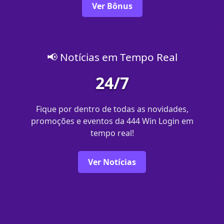
Ver Bônus
📢 Notícias em Tempo Real
24/7
Fique por dentro de todas as novidades,
promoções e eventos da 444 Win Login em
tempo real!
Ver Notícias