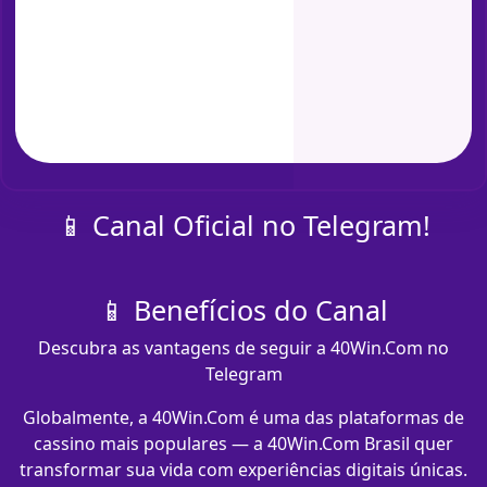
📱 Canal Oficial no Telegram!
📱 Benefícios do Canal
Descubra as vantagens de seguir a 40Win.Com no
Telegram
Globalmente, a 40Win.Com é uma das plataformas de
cassino mais populares — a 40Win.Com Brasil quer
transformar sua vida com experiências digitais únicas.