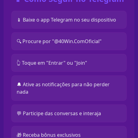
📱 Baixe o app Telegram no seu dispositivo
🔍 Procure por "@40Win.ComOficial"
👆 Toque em "Entrar" ou "Join"
🔔 Ative as notificações para não perder
nada
💬 Participe das conversas e interaja
🎁 Receba bônus exclusivos