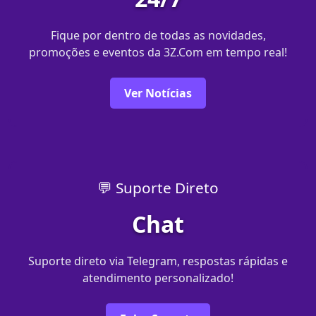
Fique por dentro de todas as novidades,
promoções e eventos da 3Z.Com em tempo real!
Ver Notícias
💬 Suporte Direto
Chat
Suporte direto via Telegram, respostas rápidas e
atendimento personalizado!