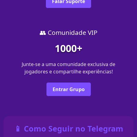
Falar Suporte
👥 Comunidade VIP
1000+
Junte-se a uma comunidade exclusiva de
jogadores e compartilhe experiências!
Entrar Grupo
📱 Como Seguir no Telegram