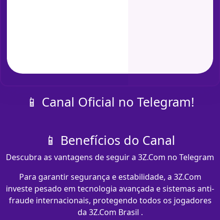
📱 Canal Oficial no Telegram!
📱 Benefícios do Canal
Descubra as vantagens de seguir a 3Z.Com no Telegram
Para garantir segurança e estabilidade, a 3Z.Com
investe pesado em tecnologia avançada e sistemas anti-
fraude internacionais, protegendo todos os jogadores
da 3Z.Com Brasil .