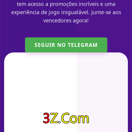
tem acesso a promoções incríveis e uma
experiência de jogo inigualável. Junte-se aos
vencedores agora!
SEGUIR NO TELEGRAM