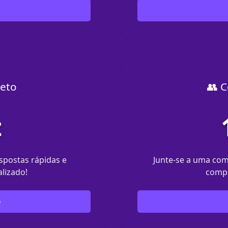
reto
👥 
t
espostas rápidas e
Junte-se a uma com
lizado!
compa
e