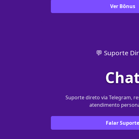
Ver Bônus
💬 Suporte Di
Cha
Suporte direto via Telegram, r
atendimento persona
Falar Suport