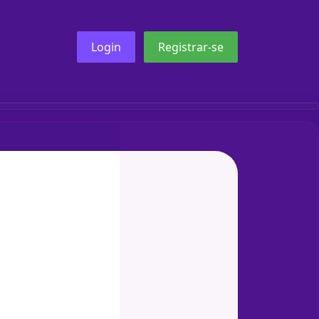
Login
Registrar-se