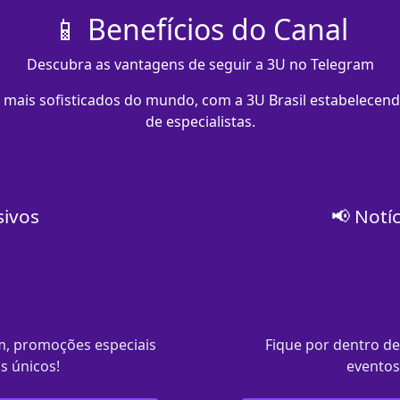
📱 Benefícios do Canal
Descubra as vantagens de seguir a 3U no Telegram
o mais sofisticados do mundo, com a 3U Brasil estabelecen
de especialistas.
sivos
📢 Notí
m, promoções especiais
Fique por dentro d
s únicos!
eventos