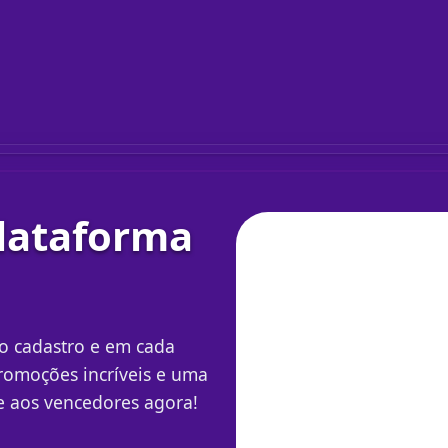
Plataforma
o cadastro e em cada
romoções incríveis e uma
se aos vencedores agora!