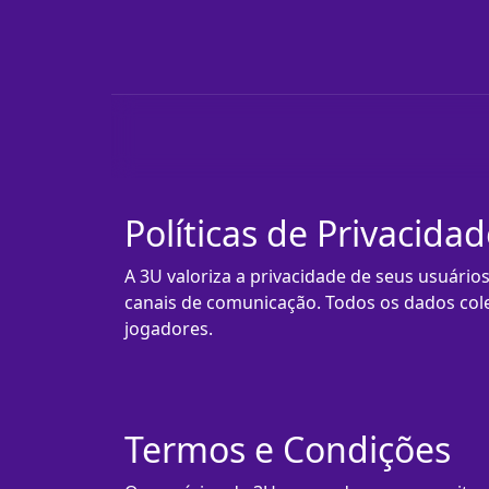
Políticas de Privacida
A 3U valoriza a privacidade de seus usuári
canais de comunicação. Todos os dados cole
jogadores.
Termos e Condições