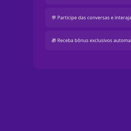
💬 Participe das conversas e interaj
🎁 Receba bônus exclusivos autom