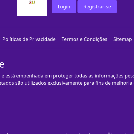
Login
Registrar-se
Políticas de Privacidade
Termos e Condições
Sitemap
de
os e está empenhada em proteger todas as informações pes
tados são utilizados exclusivamente para fins de melhoria