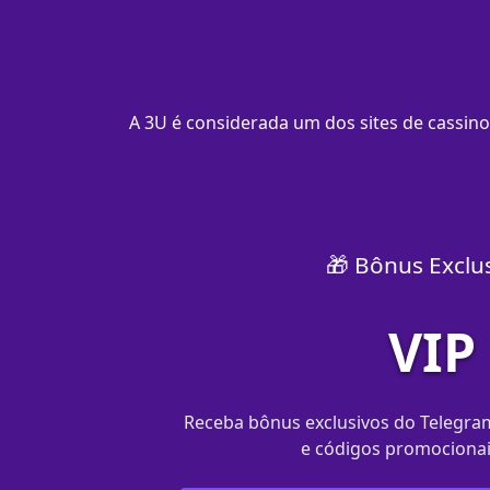
A 3U é considerada um dos sites de cassin
🎁 Bônus Exclu
VIP
Receba bônus exclusivos do Telegra
e códigos promocionai