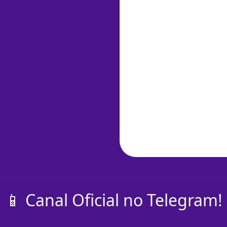
📱 Canal Oficial no Telegram!