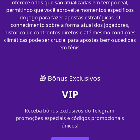
oferece odds que são atualizadas em tempo real,
permitindo que você aproveite momentos específicos
do jogo para fazer apostas estratégicas. O
conhecimento sobre a forma atual dos jogadores,
histórico de confrontos diretos e até mesmo condições
climáticas pode ser crucial para apostas bem-sucedidas
em tênis.
🎁 Bônus Exclusivos
VIP
Receba bônus exclusivos do Telegram,
promoções especiais e códigos promocionais
únicos!