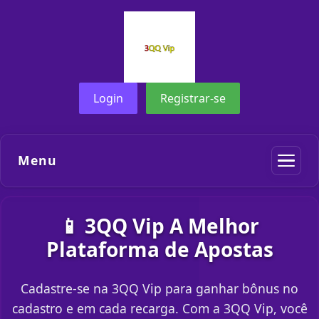
Login
Registrar-se
Menu
📱 3QQ Vip A Melhor
Plataforma de Apostas
Cadastre-se na 3QQ Vip para ganhar bônus no
cadastro e em cada recarga. Com a 3QQ Vip, você