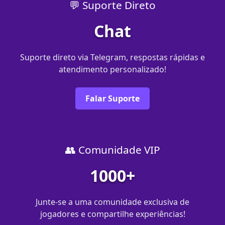
💬 Suporte Direto
Chat
Suporte direto via Telegram, respostas rápidas e
atendimento personalizado!
Falar Suporte
👥 Comunidade VIP
1000+
Junte-se a uma comunidade exclusiva de
jogadores e compartilhe experiências!