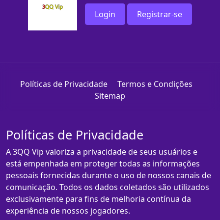
Login
Registrar-se
Políticas de Privacidade
Termos e Condições
Sitemap
Políticas de Privacidade
A 3QQ Vip valoriza a privacidade de seus usuários e
está empenhada em proteger todas as informações
pessoais fornecidas durante o uso de nossos canais de
comunicação. Todos os dados coletados são utilizados
exclusivamente para fins de melhoria contínua da
experiência de nossos jogadores.