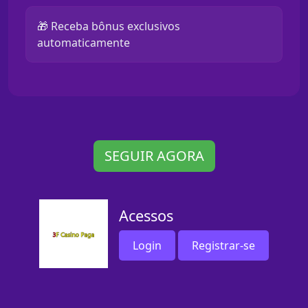
🎁 Receba bônus exclusivos
automaticamente
SEGUIR AGORA
Acessos
Login
Registrar-se