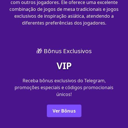
com outros jogadores. Ele oferece uma excelente
combinação de jogos de mesa tradicionais e jogos
exclusivos de inspiração asiática, atendendo a
diferentes preferências dos jogadores.
🎁 Bônus Exclusivos
VIP
Receba bônus exclusivos do Telegram,
promoções especiais e códigos promocionais
únicos!
Ver Bônus