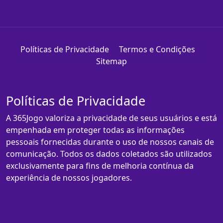
Políticas de Privacidade
Termos e Condições
Sitemap
Políticas de Privacidade
A 365Jogo valoriza a privacidade de seus usuários e está
empenhada em proteger todas as informações
pessoais fornecidas durante o uso de nossos canais de
comunicação. Todos os dados coletados são utilizados
exclusivamente para fins de melhoria contínua da
experiência de nossos jogadores.