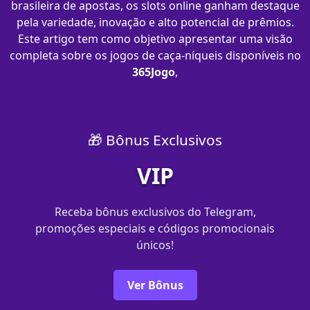
brasileira de apostas, os slots online ganham destaque
pela variedade, inovação e alto potencial de prêmios.
Este artigo tem como objetivo apresentar uma visão
completa sobre os jogos de caça-níqueis disponíveis no
365Jogo
,
🎁 Bônus Exclusivos
VIP
Receba bônus exclusivos do Telegram,
promoções especiais e códigos promocionais
únicos!
Ver Bônus