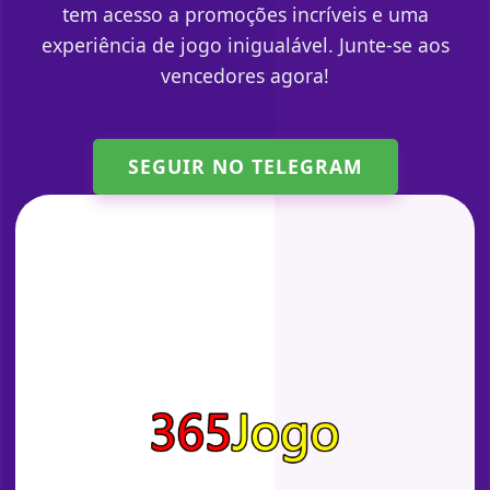
tem acesso a promoções incríveis e uma
experiência de jogo inigualável. Junte-se aos
vencedores agora!
SEGUIR NO TELEGRAM