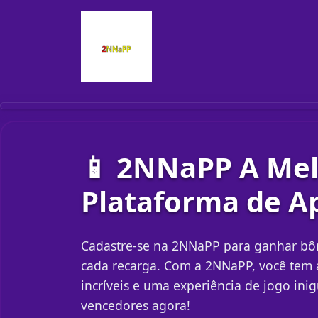
📱 2NNaPP A Me
Plataforma de A
Cadastre-se na 2NNaPP para ganhar bô
cada recarga. Com a 2NNaPP, você tem
incríveis e uma experiência de jogo inig
vencedores agora!