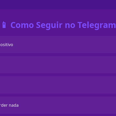
📱 Como Seguir no Telegram
ositivo
erder nada