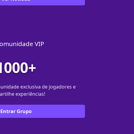
Comunidade VIP
1000+
unidade exclusiva de jogadores e
rtilhe experiências!
Entrar Grupo