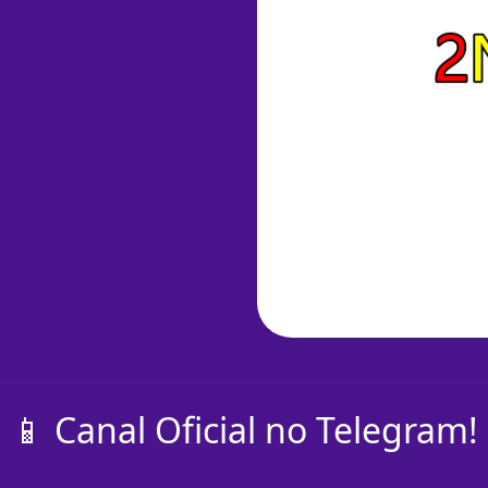
📱 Canal Oficial no Telegram!