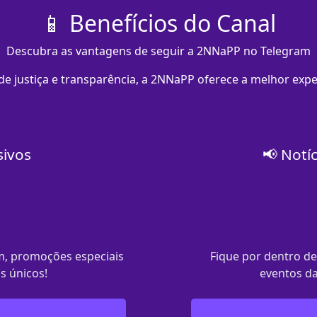
📱 Benefícios do Canal
Descubra as vantagens de seguir a 2NNaPP no Telegram
 de justiça e transparência, a 2NNaPP oferece a melhor expe
sivos
📢 Notí
m, promoções especiais
Fique por dentro d
s únicos!
eventos d