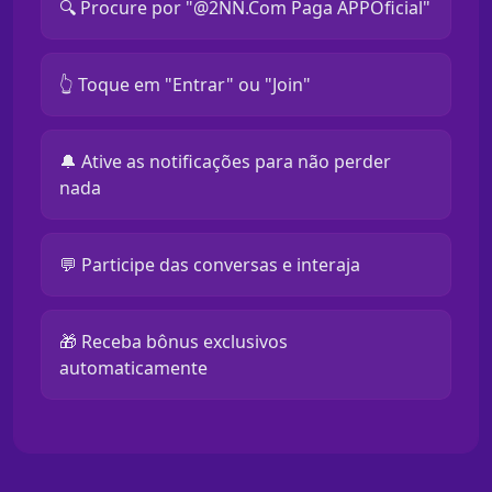
🔍 Procure por "@2NN.Com Paga APPOficial"
👆 Toque em "Entrar" ou "Join"
🔔 Ative as notificações para não perder
nada
💬 Participe das conversas e interaja
🎁 Receba bônus exclusivos
automaticamente