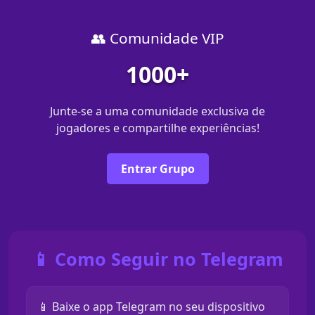
👥 Comunidade VIP
1000+
Junte-se a uma comunidade exclusiva de
jogadores e compartilhe experiências!
Entrar Grupo
📱 Como Seguir no Telegram
📱 Baixe o app Telegram no seu dispositivo