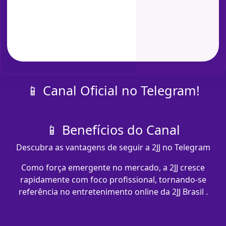
📱 Canal Oficial no Telegram!
📱 Benefícios do Canal
Descubra as vantagens de seguir a 2JJ no Telegram
Como força emergente no mercado, a 2JJ cresce
rapidamente com foco profissional, tornando-se
referência no entretenimento online da 2JJ Brasil .