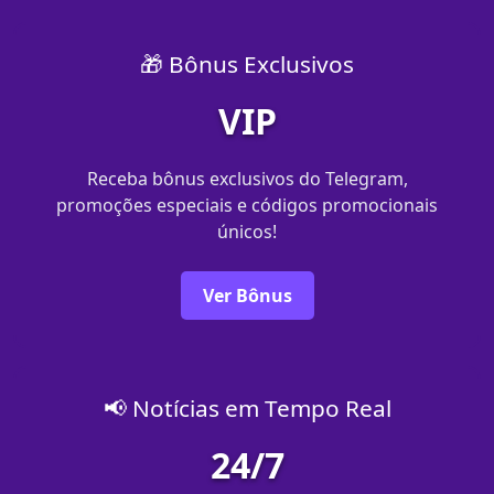
🎁 Bônus Exclusivos
VIP
Receba bônus exclusivos do Telegram,
promoções especiais e códigos promocionais
únicos!
Ver Bônus
📢 Notícias em Tempo Real
24/7