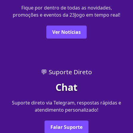
Fique por dentro de todas as novidades,
promoções e eventos da 23Jogo em tempo real!
Ver Notícias
💬 Suporte Direto
Chat
Suporte direto via Telegram, respostas rápidas e
atendimento personalizado!
Falar Suporte