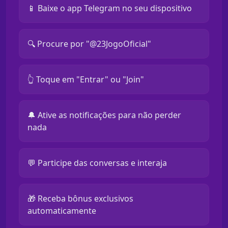
📱 Baixe o app Telegram no seu dispositivo
🔍 Procure por "@23JogoOficial"
👆 Toque em "Entrar" ou "Join"
🔔 Ative as notificações para não perder
nada
💬 Participe das conversas e interaja
🎁 Receba bônus exclusivos
automaticamente