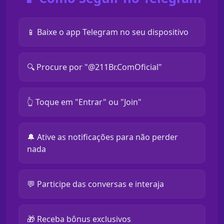
📱 Baixe o app Telegram no seu dispositivo
🔍 Procure por "@211Br.ComOficial"
👆 Toque em "Entrar" ou "Join"
🔔 Ative as notificações para não perder
nada
💬 Participe das conversas e interaja
🎁 Receba bônus exclusivos