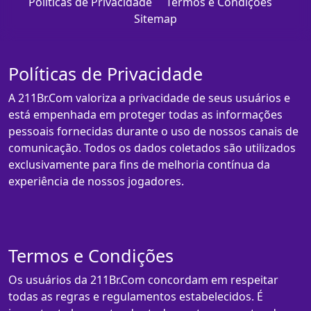
Políticas de Privacidade
Termos e Condições
Sitemap
Políticas de Privacidade
A 211Br.Com valoriza a privacidade de seus usuários e
está empenhada em proteger todas as informações
pessoais fornecidas durante o uso de nossos canais de
comunicação. Todos os dados coletados são utilizados
exclusivamente para fins de melhoria contínua da
experiência de nossos jogadores.
Termos e Condições
Os usuários da 211Br.Com concordam em respeitar
todas as regras e regulamentos estabelecidos. É