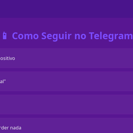
📱 Como Seguir no Telegram
ositivo
al"
erder nada