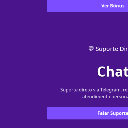
Ver Bônus
💬 Suporte Di
Cha
Suporte direto via Telegram, r
atendimento persona
Falar Suport