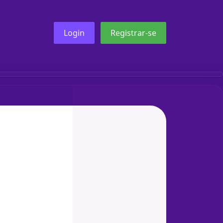
Login
Registrar-se