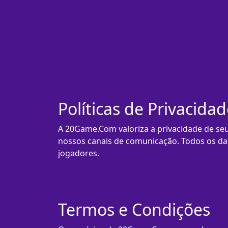
Políticas de Privacida
A 20Game.Com valoriza a privacidade de se
nossos canais de comunicação. Todos os dad
jogadores.
Termos e Condições