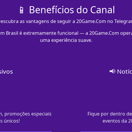
📱 Benefícios do Canal
escubra as vantagens de seguir a 20Game.Com no Telegr
m Brasil é extremamente funcional — a 20Game.Com opera 
uma experiência suave.
sivos
📢 Notí
m, promoções especiais
Fique por dentro d
s únicos!
eventos da 