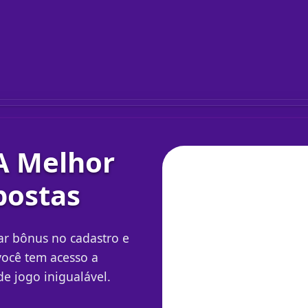
A Melhor
postas
r bônus no cadastro e
ocê tem acesso a
e jogo inigualável.