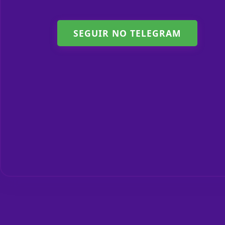
SEGUIR NO TELEGRAM