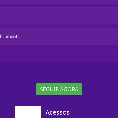
a
aticamente
SEGUIR AGORA
Acessos