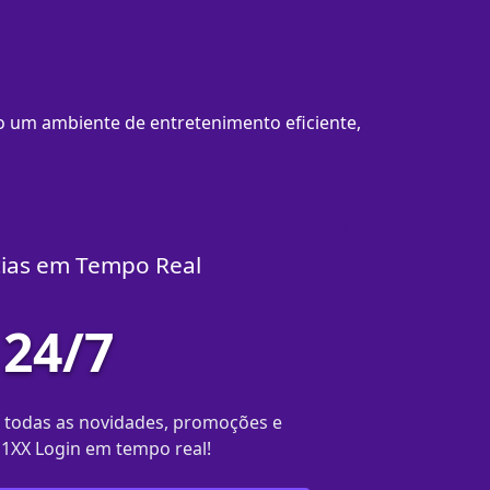
o um ambiente de entretenimento eficiente,
cias em Tempo Real
24/7
e todas as novidades, promoções e
 1XX Login em tempo real!