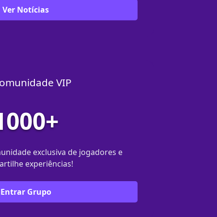
Ver Notícias
Comunidade VIP
1000+
unidade exclusiva de jogadores e
rtilhe experiências!
Entrar Grupo