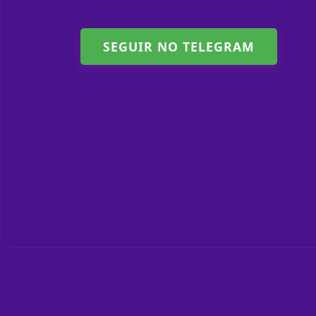
SEGUIR NO TELEGRAM