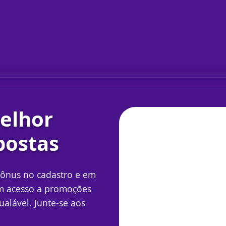
Melhor
postas
bônus no cadastro e em
em acesso a promoções
ualável. Junte-se aos