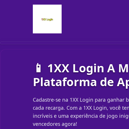
📱 1XX Login A 
Plataforma de A
Cadastre-se na 1XX Login para ganhar 
cada recarga. Com a 1XX Login, você t
incríveis e uma experiência de jogo inig
vencedores agora!