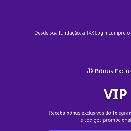
Desde sua fundação, a 1XX Login cumpre o 
🎁 Bônus Exclu
VIP
Receba bônus exclusivos do Telegra
e códigos promocionai