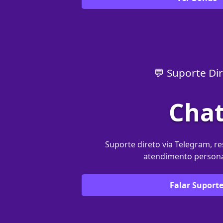
💬 Suporte Di
Cha
Suporte direto via Telegram, r
atendimento persona
Falar Suport