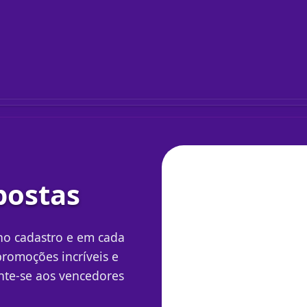
postas
no cadastro e em cada
promoções incríveis e
unte-se aos vencedores