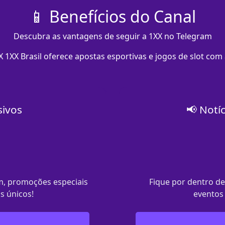
📱 Benefícios do Canal
Descubra as vantagens de seguir a 1XX no Telegram
 1XX Brasil oferece apostas esportivas e jogos de slot com 
sivos
📢 Notí
m, promoções especiais
Fique por dentro d
s únicos!
eventos