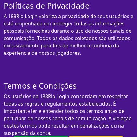
Políticas de Privacidade
A 188Rio Login valoriza a privacidade de seus usuários e
está empenhada em proteger todas as informações
pessoais fornecidas durante o uso de nossos canais de
comunicação. Todos os dados coletados são utilizados
exclusivamente para fins de melhoria contínua da
experiência de nossos jogadores.
Termos e Condições
Os usuários da 188Rio Login concordam em respeitar
todas as regras e regulamentos estabelecidos. É
importante ler e entender todos os termos antes de
participar de nossos canais de comunicação. A violação
destes termos pode resultar em penalizações ou na
suspensão da conta.