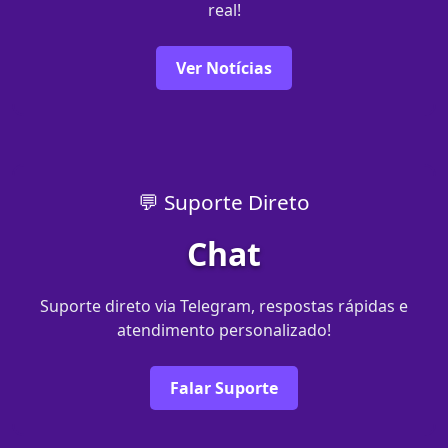
real!
Ver Notícias
💬 Suporte Direto
Chat
Suporte direto via Telegram, respostas rápidas e
atendimento personalizado!
Falar Suporte