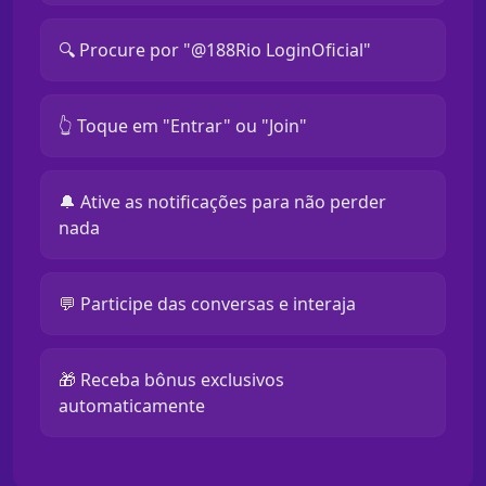
🔍 Procure por "@188Rio LoginOficial"
👆 Toque em "Entrar" ou "Join"
🔔 Ative as notificações para não perder
nada
💬 Participe das conversas e interaja
🎁 Receba bônus exclusivos
automaticamente