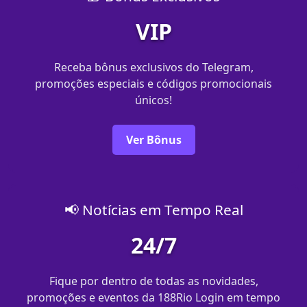
VIP
Receba bônus exclusivos do Telegram,
promoções especiais e códigos promocionais
únicos!
Ver Bônus
📢 Notícias em Tempo Real
24/7
Fique por dentro de todas as novidades,
promoções e eventos da 188Rio Login em tempo