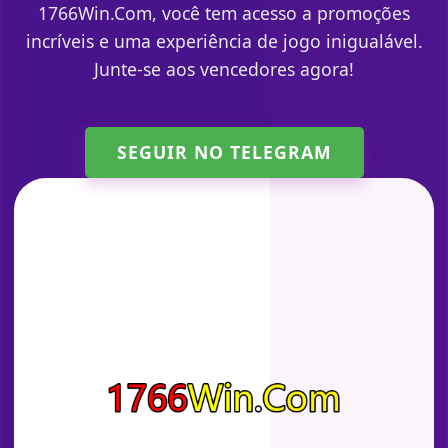
1766Win.Com, você tem acesso a promoções
incríveis e uma experiência de jogo inigualável.
Junte-se aos vencedores agora!
SEGUIR NO TELEGRAM