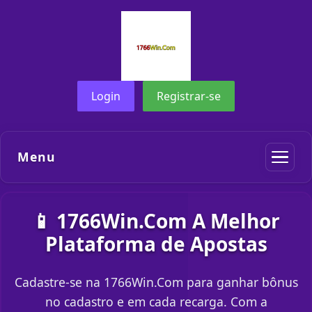
Login
Registrar-se
Menu
📱 1766Win.Com A Melhor
Plataforma de Apostas
Cadastre-se na 1766Win.Com para ganhar bônus
no cadastro e em cada recarga. Com a