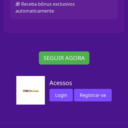
🎁 Receba bônus exclusivos
automaticamente
SEGUIR AGORA
Acessos
Login
Registrar-se