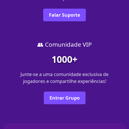
Falar Suporte
👥 Comunidade VIP
1000+
Junte-se a uma comunidade exclusiva de
jogadores e compartilhe experiências!
Entrar Grupo