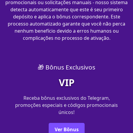
promocionais ou solicitações manuais - nosso sistema
detecta automaticamente que este é seu primeiro
depósito e aplica o bônus correspondente. Este
processo automatizado garante que você não perca
nenhum benefício devido a erros humanos ou
complicações no processo de ativação.
🎁 Bônus Exclusivos
VIP
Receba bônus exclusivos do Telegram,
promoções especiais e códigos promocionais
únicos!
Ver Bônus