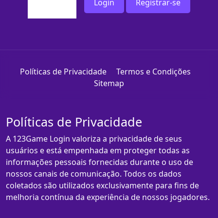
Login
Registrar-se
Políticas de Privacidade
Termos e Condições
Sitemap
Políticas de Privacidade
A 123Game Login valoriza a privacidade de seus
usuários e está empenhada em proteger todas as
informações pessoais fornecidas durante o uso de
nossos canais de comunicação. Todos os dados
coletados são utilizados exclusivamente para fins de
melhoria contínua da experiência de nossos jogadores.