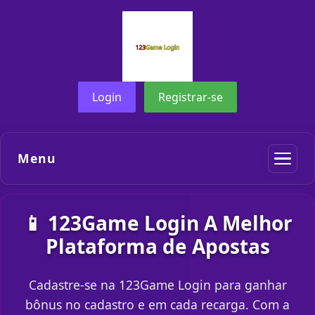
Login
Registrar-se
Menu
📱 123Game Login A Melhor
Plataforma de Apostas
Cadastre-se na 123Game Login para ganhar
bônus no cadastro e em cada recarga. Com a