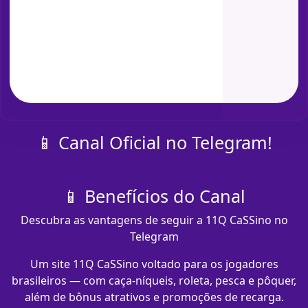
📱 Canal Oficial no Telegram!
📱 Benefícios do Canal
Descubra as vantagens de seguir a 11Q CaSSino no
Telegram
Um site 11Q CaSSino voltado para os jogadores
brasileiros — com caça-níqueis, roleta, pesca e pôquer,
além de bônus atrativos e promoções de recarga.