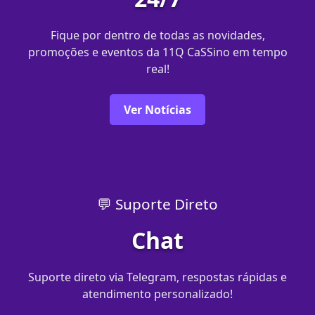
Fique por dentro de todas as novidades,
promoções e eventos da 11Q CaSSino em tempo
real!
Ver Notícias
💬 Suporte Direto
Chat
Suporte direto via Telegram, respostas rápidas e
atendimento personalizado!