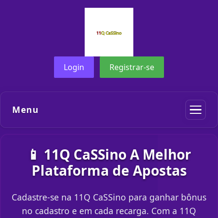
Login
Registrar-se
Menu
📱 11Q CaSSino A Melhor
Plataforma de Apostas
Cadastre-se na 11Q CaSSino para ganhar bônus
no cadastro e em cada recarga. Com a 11Q