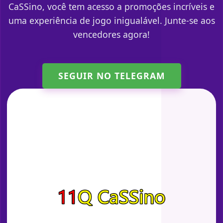
CaSSino, você tem acesso a promoções incríveis e
uma experiência de jogo inigualável. Junte-se aos
vencedores agora!
SEGUIR NO TELEGRAM