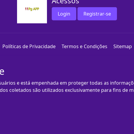
Acessos
Login
Registrar-se
Políticas de Privacidade
Termos e Condições
Sitemap
de
usuários e está empenhada em proteger todas as informaçõ
os coletados são utilizados exclusivamente para fins de m