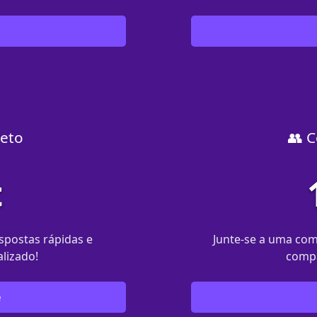
reto
👥 
t
espostas rápidas e
Junte-se a uma com
lizado!
compa
e