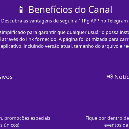
📱 Benefícios do Canal
Descubra as vantagens de seguir a 11Pg APP no Telegram
mplificado para garantir que qualquer usuário possa instal
 através do link fornecido. A página foi otimizada para c
aplicativo, incluindo versão atual, tamanho do arquivo e re
sivos
📢 Notí
m, promoções especiais
Fique por dentro d
s únicos!
eventos da