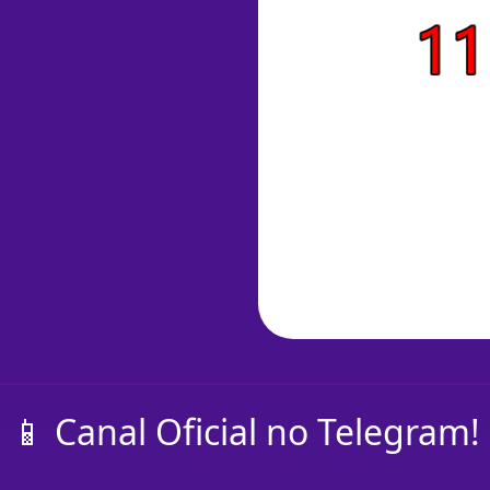
📱 Canal Oficial no Telegram!