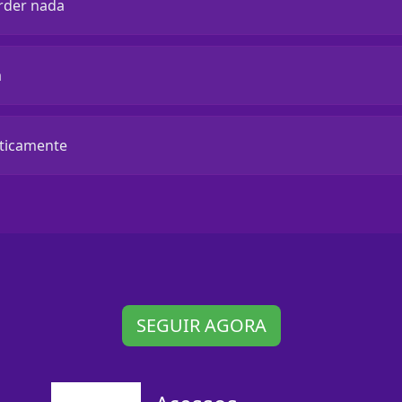
erder nada
a
aticamente
SEGUIR AGORA