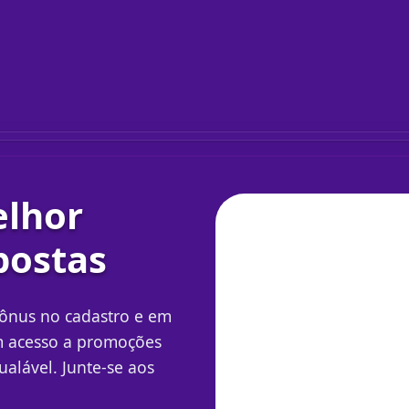
elhor
postas
ônus no cadastro e em
m acesso a promoções
ualável. Junte-se aos