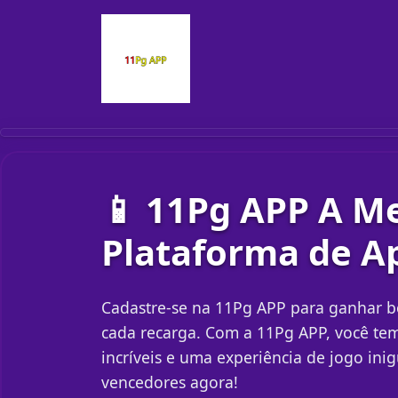
📱 11Pg APP A M
Plataforma de A
Cadastre-se na 11Pg APP para ganhar b
cada recarga. Com a 11Pg APP, você te
incríveis e uma experiência de jogo inig
vencedores agora!