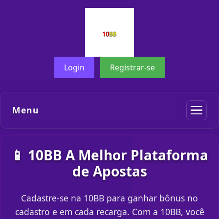
Login
Registrar-se
Menu
📱 10BB A Melhor Plataforma
de Apostas
Cadastre-se na 10BB para ganhar bônus no
cadastro e em cada recarga. Com a 10BB, você