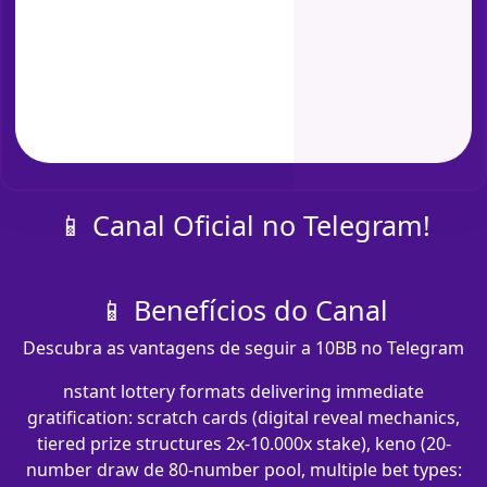
📱 Canal Oficial no Telegram!
📱 Benefícios do Canal
Descubra as vantagens de seguir a 10BB no Telegram
nstant lottery formats delivering immediate
gratification: scratch cards (digital reveal mechanics,
tiered prize structures 2x-10.000x stake), keno (20-
number draw de 80-number pool, multiple bet types: