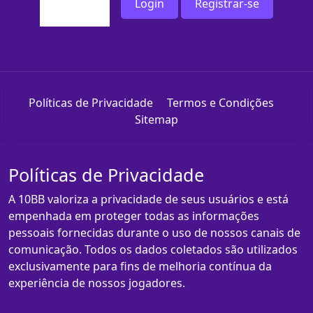
Login
Registrar-se
Políticas de Privacidade
Termos e Condições
Sitemap
Políticas de Privacidade
A 10BB valoriza a privacidade de seus usuários e está
empenhada em proteger todas as informações
pessoais fornecidas durante o uso de nossos canais de
comunicação. Todos os dados coletados são utilizados
exclusivamente para fins de melhoria contínua da
experiência de nossos jogadores.