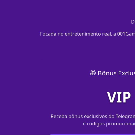
D
Focada no entretenimento real, a 001Game
🎁 Bônus Exclu
VIP
Receba bônus exclusivos do Telegra
e códigos promocionai