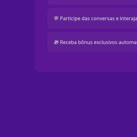
💬 Participe das conversas e interaj
🎁 Receba bônus exclusivos autom