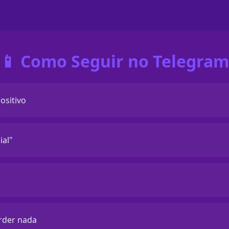
📱 Como Seguir no Telegram
ositivo
ial"
erder nada