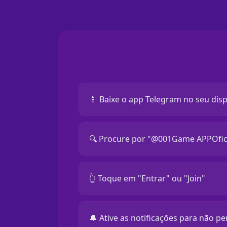
📱 Baixe o app Telegram no seu disp
🔍 Procure por "@001Game APPOfic
👆 Toque em "Entrar" ou "Join"
🔔 Ative as notificações para não p