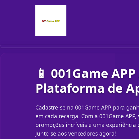
📱 001Game APP
Plataforma de A
Cadastre-se na 001Game APP para ganh
em cada recarga. Com a 001Game APP, 
promoções incríveis e uma experiência d
Junte-se aos vencedores agora!